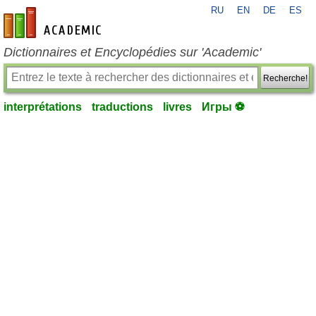
RU
EN
DE
ES
fr-academic.com
Dictionnaires et Encyclopédies sur 'Academic'
Recherche!
interprétations
traductions
livres
Игры ⚽